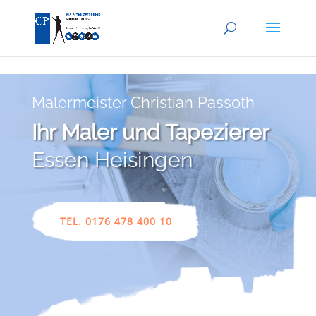
Skip to content
Malermeister Christian Passoth
Ihr Maler und Tapezierer
Essen Heisingen
TEL. 0176 478 400 10