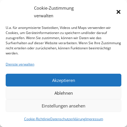
Cookie-Zustimmung
verwalten
FASSADENGESTALTUNG
U.a. für anonymisierte Statistiken, Videos und Maps verwenden wir
Cookies, um Geräteinformationen zu speichern und/oder darauf
FASSADENSANIERUNG,
zuzugreifen. Wenn Sie zustimmen, können wir Daten wie das
AUSSENPUTZ
Surfverhalten auf dieser Website verarbeiten. Wenn Sie Ihre Zustimmung
nicht erteilen oder zurückziehen, können Funktionen beeinträchtigt
werden.
WÄRMEDÄMMUNG AUSSEN
Dienste verwalten
ZAUN-GESTALTUNG
Akzeptieren
GERÜSTBAU
Ablehnen
Service
Einstellungen ansehen
Cookie-Richtlinie
Datenschutzerklärung
Impressum
BERATUNG