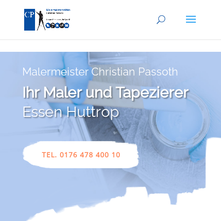
Skip to content
Malermeister Christian Passoth
Ihr Maler und Tapezierer
Essen Huttrop
TEL. 0176 478 400 10